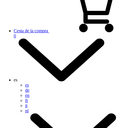
Cesta de la compra
0
es
es
de
en
fr
it
nl