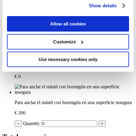
Show details
Cuando desee colocar la sombrilla en una superficie sólida, se
recomienda pedir un espaciador para no tener que hacer una
Allow all cookies
abertura en la superficie.
€ 79
Customize
Quantity
−
+
Use necessary cookies only
Soporte de rotación 90° está incluida
€ 0
Para anclar el mástil con hormigón en una superficie insegura
€ 206
Quantity
−
+