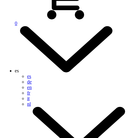
0
es
es
de
en
fr
it
nl