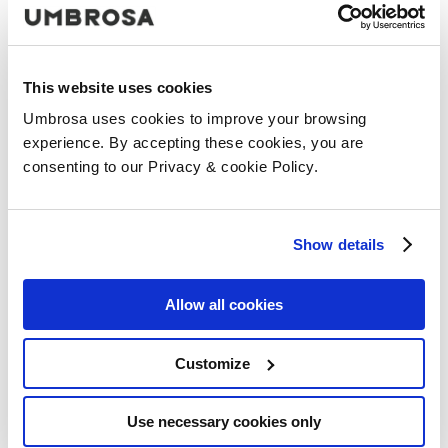
This website uses cookies
Log in to add this product to your favourites.
Umbrosa uses cookies to improve your browsing
Total
experience. By accepting these cookies, you are
consenting to our Privacy & cookie Policy.
€ 1.056
(TVA incluse)
Ajouter au panier
Show details
Votre produit a bien été ajouté au panier.
Continuer vos achats
Passer à la caisse
Allow all cookies
Customize
Use necessary cookies only