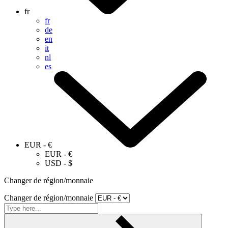
fr
fr
de
en
it
nl
es
EUR - €
EUR - €
USD - $
Changer de région/monnaie
Changer de région/monnaie