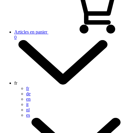
Articles en panier
0
fr
fr
de
en
it
nl
es