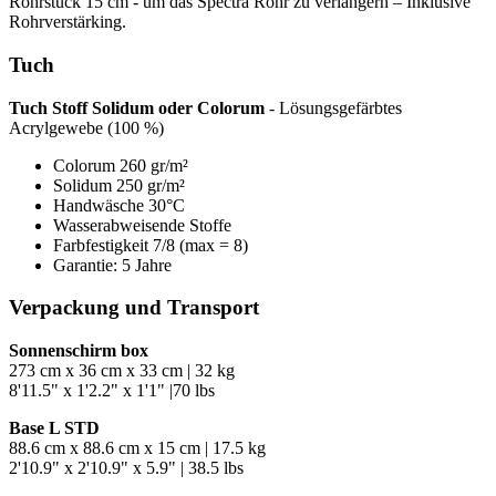
Rohrstück 15 cm - um das Spectra Rohr zu verlängern – Inklusive
Rohrverstärking.
Tuch
Tuch Stoff Solidum oder Colorum
- Lösungsgefärbtes
Acrylgewebe (100 %)
Colorum 260 gr/m²
Solidum 250 gr/m²
Handwäsche 30°C
Wasserabweisende Stoffe
Farbfestigkeit 7/8 (max = 8)
Garantie: 5 Jahre
Verpackung und Transport
Sonnenschirm box
273 cm x 36 cm x 33 cm | 32 kg
8'11.5" x 1'2.2" x 1'1" |70 lbs
Base L STD
88.6 cm x 88.6 cm x 15 cm | 17.5 kg
2'10.9" x 2'10.9" x 5.9" | 38.5 lbs