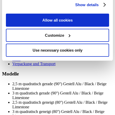
Stark und windbeständig
Show details
Moderner Minimalismus
Spectra kann 360° drehen durch den mitgelieferten
Drehsockel.
Allow all cookies
Der quadratischen Sonnenschirm ist mit einem rechtem 90°
Mast oder mit einem 80° nach vorne geneigten Mast zur
Verfügung.
Customize
Spectra kann völlig gegen seinen Mast schließen
Die Schutzhülle ist inbegriffen
Modelle
Use necessary cookies only
Befestigungsmöglichkeiten
Tuch
Verpackung und Transport
Modelle
2,5 m quadratisch gerade (90°) Gestell Alu / Black / Beige
Limestone
3 m quadratisch gerade (90°) Gestell Alu / Black / Beige
Limestone
2,5 m quadratisch geneigt (80°) Gestell Alu / Black / Beige
Limestone
3 m quadratisch geneigt (80°) Gestell Alu / Black / Beige