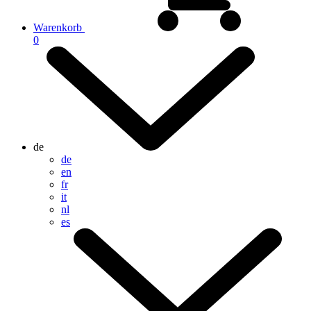
Warenkorb
0
de
de
en
fr
it
nl
es